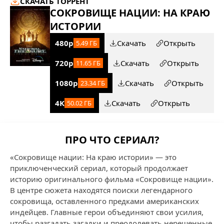
СКАЧАТЬ ТОРРЕНТ
СОКРОВИЩЕ НАЦИИ: НА КРАЮ
ИСТОРИИ
480p
Скачать
Открыть
5.49 ГБ
720p
Скачать
Открыть
11.65 ГБ
1080p
Скачать
Открыть
23.34 ГБ
4K
Скачать
Открыть
50.02 ГБ
ПРО ЧТО СЕРИАЛ?
«Сокровище нации: На краю истории» — это
приключенческий сериал, который продолжает
историю оригинального фильма «Сокровище нации».
В центре сюжета находятся поиски легендарного
сокровища, оставленного предками американских
индейцев. Главные герои объединяют свои усилия,
чтобы разгадать загадки и преодолевать нерешенные