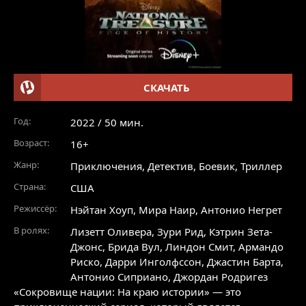
СКАЧАТЬ
Год:
2022 / 50 мин.
Возраст:
16+
Жанр:
Приключения
,
Детектив
,
Боевик
,
Триллер
Страна:
США
Режиссёр:
Нэйтан Хоуп, Мира Наир, Антонио Негрет
В ролях:
Лизетт Оливера
,
Зури Рид
,
Кэтрин Зета-
Джонс
,
Брида Вул
,
Линдон Смит
,
Армандо
Риско
,
Дарри Инголфссон
,
Джастин Барта
,
Антонио Сиприано
,
Джордан Родригез
«Сокровище нации: На краю истории» — это